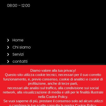
08:00 – 12:00
Home
Chi siamo
Servizi
contatti
Diamo valore alla tua privacy!
Questo sito utilizza cookie tecnici, necessari per il suo corretto
funzionamento, e, previo consenso, cookie di analitici e cookie di
profilazione, anche di terze parti,
© 2021 Angela Gomme | P.I. e C.F. 03934940168
| Privacy
necessari alle analisi sul traffico, alla condivisione sui social
policy
| By
sitointerattivo.it
network, alla visualizzazione di media e utili per le finalità illustrate
nella Cookie Policy.
Se vuoi saperne di più, prestare il consenso solo ad alcuni utilizzi
o cambiare le tue scelte consulta la nostra Cookie Policy.