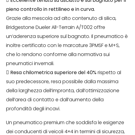

Eccellente tenuta su asciutto e sul bagnato per il
pieno controllo in rettilineo e in curva.
Grazie alla mescola ad alto contenuto di silica,
Bridgestone Dueler All-Terrain A/T002 offre
un’aderenza superiore sul bagnato. Il pneumatico è
inoltre certificato con le marcature 3PMSF e M+S,
che lo rendono conforme alla normativa sui
pneumatici invernali.

Resa chilometrica superiore del 40%
rispetto al
suo predecessore, resa possibile dalla massima
della larghezza dell’impronta, dall’ottimizzazione
dell’area di contatto e dall’aumento della
profondità degli incavi.
Un pneumatico premium che soddisfa le esigenze
dei conducenti di veicoli 4×4 in termini di sicurezza,