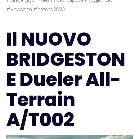
#angelagommesrl
#danoipuoi
#tagliando
#vacanze
#estate2023
Il NUOVO
BRIDGESTON
E Dueler All-
Terrain
A/T002