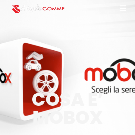
COSA E’
MOBOX