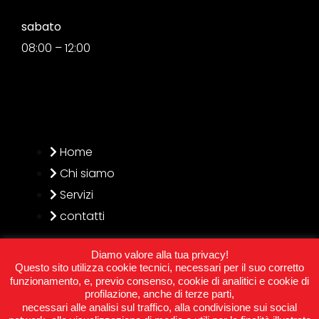
sabato
08:00 – 12:00
Home
Chi siamo
Servizi
contatti
Diamo valore alla tua privacy!
Questo sito utilizza cookie tecnici, necessari per il suo corretto
funzionamento, e, previo consenso, cookie di analitici e cookie di
profilazione, anche di terze parti,
© 2021 Angela Gomme | P.I. e C.F. 03934940168
| Privacy
necessari alle analisi sul traffico, alla condivisione sui social