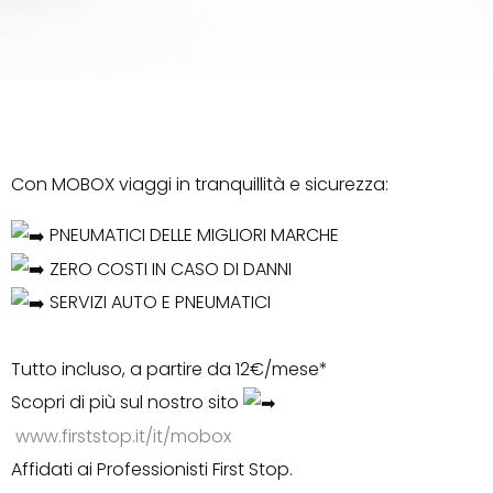
Con MOBOX viaggi in tranquillità e sicurezza:
PNEUMATICI DELLE MIGLIORI MARCHE⁣⁣⁣⁣⁣
ZERO COSTI IN CASO DI DANNI⁣⁣⁣⁣⁣
SERVIZI AUTO E PNEUMATICI⁣⁣⁣⁣⁣⁣⁣
Tutto incluso, a partire da 12€/mese*
⁣⁣Scopri di più sul nostro sito
www.firststop.it/it/mobox
Affidati ai Professionisti First Stop.